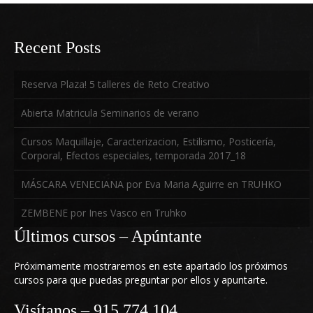
Follow us on Twitter
Recent Posts
Reserva Plaza! 5 talleres de Reto Creativo
Abierta Matricula Seminarios de verano
Follow us on Youtube
Cursos Maquillaje, Caracterizacion, Estilismo, Posticería,
Corporal, Efectos especiales, temporada 2017_18
MÁSCARA VENECIANA por Eva Maria Aguirre en TRUHKO
ZEMBENE por Ines Vasco en Truhko
Últimos cursos – Apúntante
Próximamente mostraremos en este apartado los próximos
cursos para que puedas preguntar por ellos y apuntarte.
Visítanos – 915 774 104