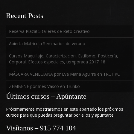
Follow us on Twitter
Recent Posts
Reserva Plaza! 5 talleres de Reto Creativo
Abierta Matricula Seminarios de verano
Follow us on Youtube
Cursos Maquillaje, Caracterizacion, Estilismo, Posticería,
Corporal, Efectos especiales, temporada 2017_18
MÁSCARA VENECIANA por Eva Maria Aguirre en TRUHKO
ZEMBENE por Ines Vasco en Truhko
Últimos cursos – Apúntante
Próximamente mostraremos en este apartado los próximos
cursos para que puedas preguntar por ellos y apuntarte.
Visítanos – 915 774 104