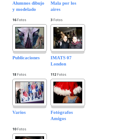
Alumnos dibujo
Mala por los
y modelado
aires
16
Fotos
3
Fotos
Publicaciones
IMATS 07
London
18
Fotos
112
Fotos
Varios
Fotógrafos
Amigos
10
Fotos