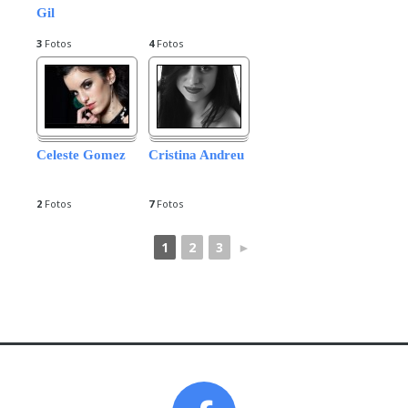
Gil
3
Fotos
4
Fotos
Celeste Gomez
Cristina Andreu
2
Fotos
7
Fotos
1
2
3
►