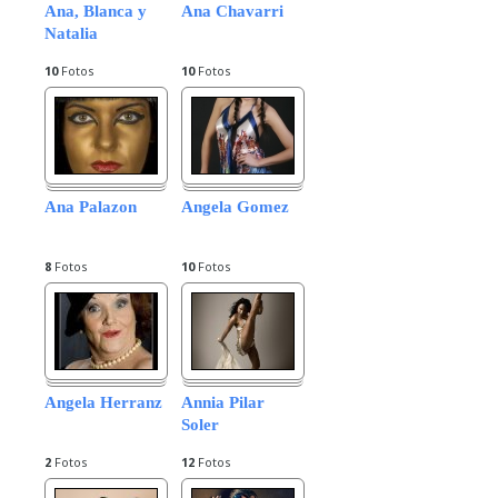
Ana, Blanca y
Ana Chavarri
Natalia
10
Fotos
10
Fotos
Ana Palazon
Angela Gomez
8
Fotos
10
Fotos
Angela Herranz
Annia Pilar
Soler
2
Fotos
12
Fotos