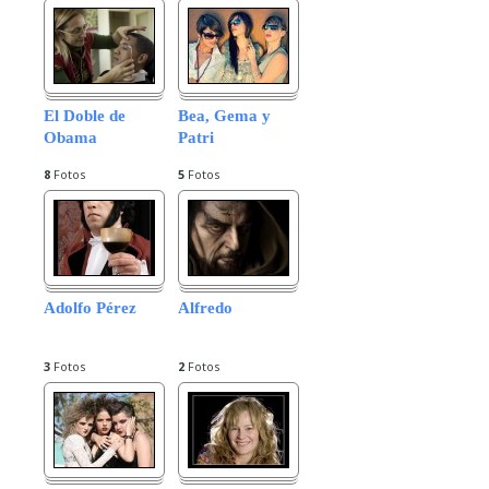
El Doble de
Bea, Gema y
Obama
Patri
8
Fotos
5
Fotos
Adolfo Pérez
Alfredo
3
Fotos
2
Fotos