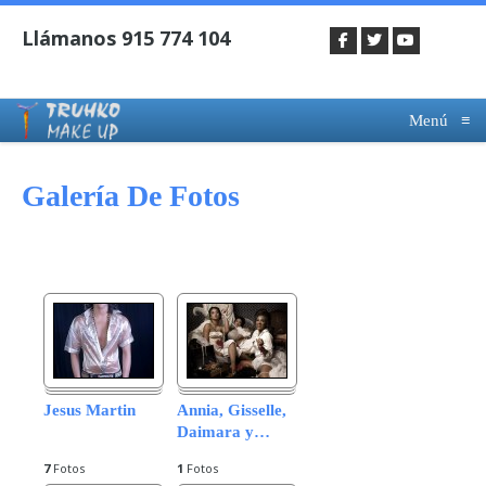
Menú
≡
Galería De Fotos
Jesus Martin
Annia, Gisselle,
Daimara y
…
7
Fotos
1
Fotos