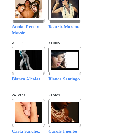
Annia, Rene y
Beatriz Morente
Massiel
2
Fotos
6
Fotos
Bianca Alcolea
Blanca Santiago
24
Fotos
9
Fotos
Carla Sanchez-
Carole Fuentes