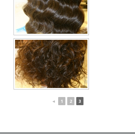
◄
1
2
3