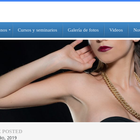
nos
Cursos y seminarios
Galería de fotos
Videos
Not
 POSTED
lio, 2019