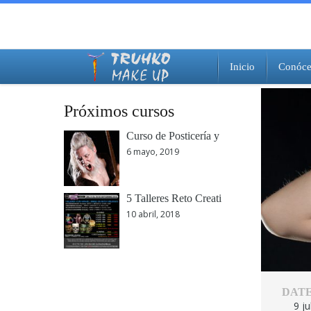
Inicio
Conóce
Equipo de trabajo
Cómo llegar
Enlaces de interés
Próximos cursos
Curso de Posticería y
6 mayo, 2019
5 Talleres Reto Creati
10 abril, 2018
DATE
9 ju