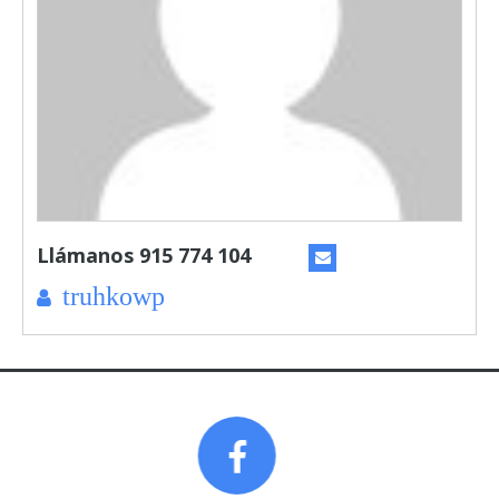
truhkowp
Prev
Next