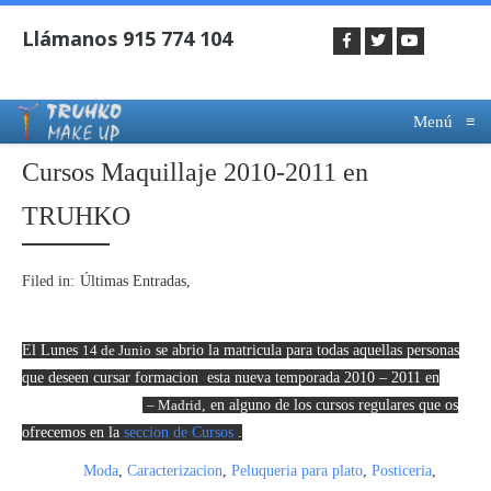
Menú
≡
Cursos Maquillaje 2010-2011 en
TRUHKO
Filed in:
Últimas Entradas
El Lunes
14 de Junio
se abrio la matricula para todas aquellas personas
que deseen cursar formacion esta nueva temporada 2010 – 2011 en
Truhko Make Up
– Madrid
, en alguno de los cursos regulares que os
ofrecemos en la
seccion de Cursos
.
Si buscas
Moda
,
Caracterizacion
,
Peluqueria para plato
,
Posticeria
,