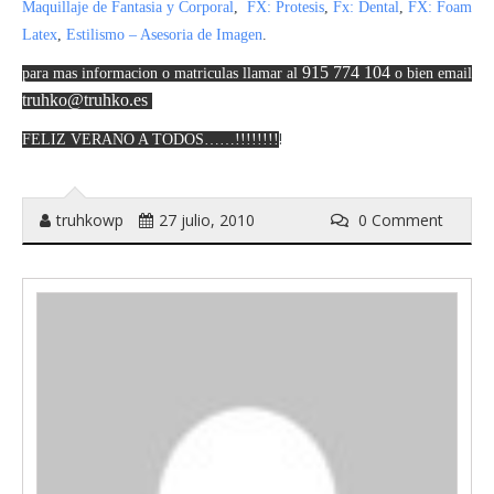
Maquillaje de Fantasia y Corporal
,
FX: Protesis
,
Fx: Dental
,
FX: Foam
Latex
,
Estilismo – Asesoria de Imagen
.
915 774 104
para mas informacion o matriculas llamar al
o bien email
truhko@truhko.es
!
FELIZ VERANO A TODOS……!!!!!!!!
truhkowp
27 julio, 2010
0 Comment