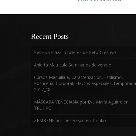
Recent Posts
Reserva Plaza! 5 talleres de Reto Creativo
Abierta Matricula Seminarios de verano
Cursos Maquillaje, Caracterizacion, Estilismo,
Posticería, Corporal, Efectos especiales, temporada
2017_18
MÁSCARA VENECIANA por Eva Maria Aguirre en
TRUHKO
ZEMBENE por Ines Vasco en Truhko