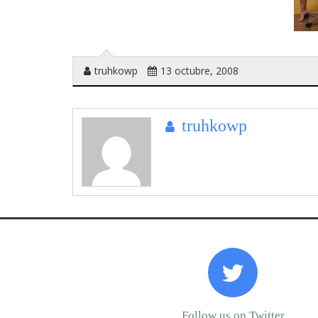
truhkowp
13 octubre, 2008
truhkowp
Prev
book
Follow us on Twitter