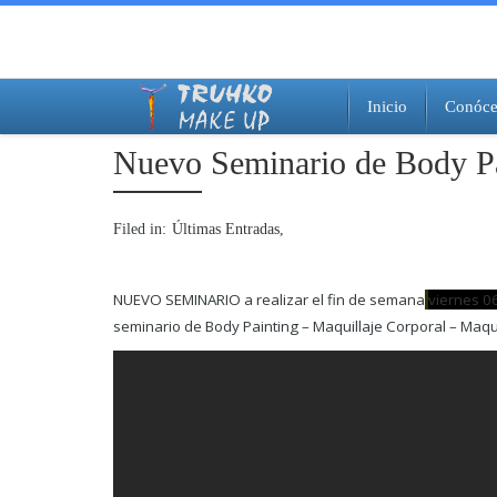
Inicio
Conóce
Equipo de trabajo
Cómo llegar
Enlaces de interés
Nuevo Seminario de Body 
Filed in:
Últimas Entradas
NUEVO SEMINARIO a realizar el fin de semana
viernes 0
seminario de Body Painting – Maquillaje Corporal – Maquil