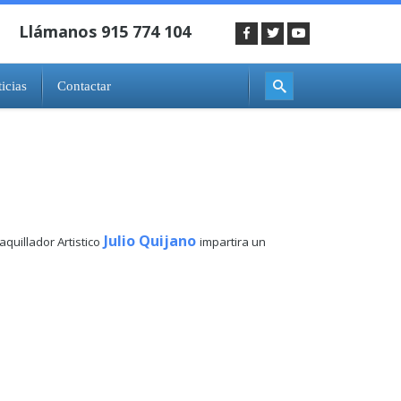
icias
Contactar
Julio Quijano
uillador Artistico
impartira un