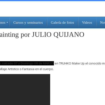
nos
Cursos y seminarios
Galería de fotos
Videos
Not
Painting por JULIO QUIJANO
6, sabado 07 y Domingo 08 de MARZO
en TRUHKO Make Up el conocido maq
laje Artistico o Fantasia en el cuerpo.