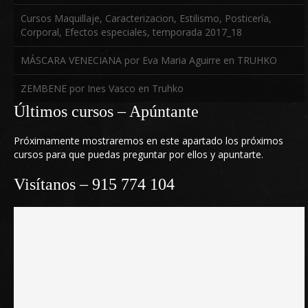
Cursos Maquillaje, Caracterizacion, Estilismo, Posticería,
Corporal, Efectos especiales, temporada 2017_18
MÁSCARA VENECIANA por Eva Maria Aguirre en TRUHKO
ZEMBENE por Ines Vasco en Truhko
Últimos cursos – Apúntante
Próximamente mostraremos en este apartado los próximos
cursos para que puedas preguntar por ellos y apuntarte.
Visítanos – 915 774 104