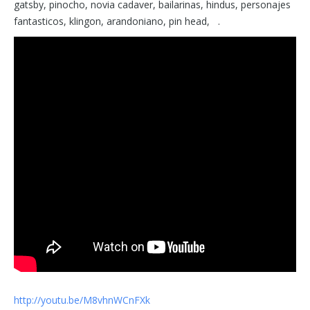
gatsby, pinocho, novia cadaver, bailarinas, hindus, personajes
fantasticos, klingon, arandoniano, pin head, .
http://youtu.be/M8vhnWCnFXk