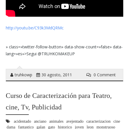
http://youtu.be/C93k3MdQRMc
» class=»twitter-follow-button» data-show-count=»false» data-
lang=»es»>Segui @TRUHKOMAKEUP
truhkowp
30 agosto, 2011
0 Comment
Curso de Caracterización para Teatro,
cine, Tv, Publicidad
acidentado
anciano
animales
avejentado
caracterizacion
cine
dama
fantastico
galan
gato
historico
joven
leon
monstruoso