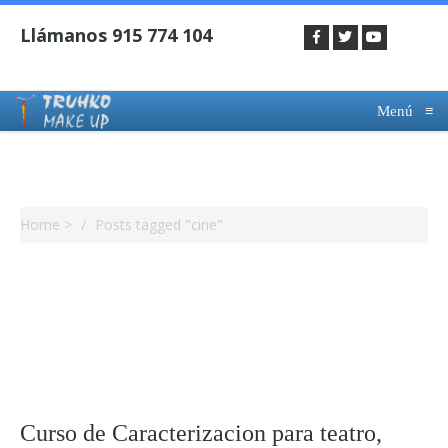
Menú
≡
Tag Archives : Cine
Home
>
Posts tagged "cine"
Curso de Caracterizacion para teatro,