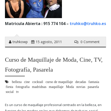
Matricula Abierta : 915 774 104 –
truhko@truhko.es
truhkowp
15 agosto, 2011
0 Comment
Curso de Maquillaje de Moda, Cine, TV,
Fotografía, Pasarela
belleza
cine
cocktail
curso de maquillaje
decadas
fantasia
fiesta
fotografia
madridnas
maquillaje
Moda
novias
pasarela
social
tv
Es un curso de maquillaje profesional centrado en la belleza, en
funcion de los medios en los que debemos de trabajar, social,