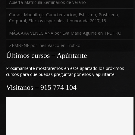
Abierta Matricula Seminarios de verano
Follow us on Youtube
Cursos Maquillaje, Caracterizacion, Estilismo, Posticería,
Corporal, Efectos especiales, temporada 2017_18
MÁSCARA VENECIANA por Eva Maria Aguirre en TRUHKO
ZEMBENE por Ines Vasco en Truhko
Últimos cursos – Apúntante
Próximamente mostraremos en este apartado los próximos
cursos para que puedas preguntar por ellos y apuntarte.
Visítanos – 915 774 104