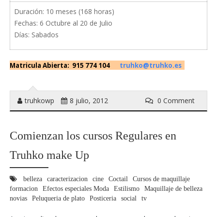
Duración: 10 meses (168 horas)
Fechas: 6 Octubre al 20 de Julio
Días: Sabados
Matricula Abierta: 915 774 104
truhko@truhko.es
truhkowp
8 julio, 2012
0 Comment
Comienzan los cursos Regulares en
Truhko make Up
belleza
caracterizacion
cine
Coctail
Cursos de maquillaje
formacion
Efectos especiales Moda
Estilismo
Maquillaje de belleza
novias
Peluqueria de plato
Posticeria
social
tv