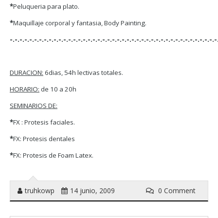
*
Peluqueria para plato.
*
Maquillaje corporal y fantasia, Body Painting.
-.-.-.-.-.-.-.-.-.-.-.-.-.-.-.-.-.-.-.-.-.-.-.-.-.-.-.-.-.-.-.-.-.-.-.-.-.-.-.-.-.-.-
DURACION:
6dias, 54h lectivas totales.
HORARIO:
de 10 a 20h
SEMINARIOS DE:
*
FX : Protesis faciales.
*
FX: Protesis dentales
*
FX: Protesis de Foam Latex.
truhkowp
14 junio, 2009
0 Comment