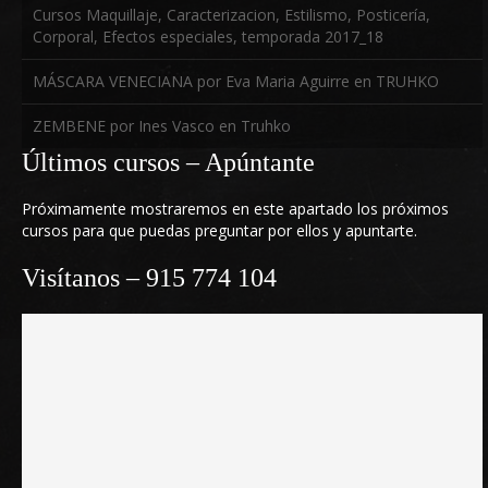
Cursos Maquillaje, Caracterizacion, Estilismo, Posticería,
Corporal, Efectos especiales, temporada 2017_18
MÁSCARA VENECIANA por Eva Maria Aguirre en TRUHKO
ZEMBENE por Ines Vasco en Truhko
Últimos cursos – Apúntante
Próximamente mostraremos en este apartado los próximos
cursos para que puedas preguntar por ellos y apuntarte.
Visítanos – 915 774 104