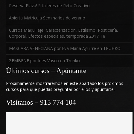
Reserva Plaza! 5 talleres de Reto Creativo
Abierta Matricula Seminarios de verano
Follow us on Youtube
Cursos Maquillaje, Caracterizacion, Estilismo, Posticería,
Corporal, Efectos especiales, temporada 2017_18
MÁSCARA VENECIANA por Eva Maria Aguirre en TRUHKO
ZEMBENE por Ines Vasco en Truhko
Últimos cursos – Apúntante
Próximamente mostraremos en este apartado los próximos
cursos para que puedas preguntar por ellos y apuntarte.
Visítanos – 915 774 104