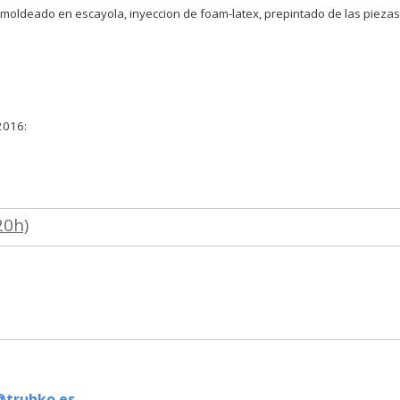
 moldeado en escayola, inyeccion de foam-latex, prepintado de las piezas 
2016:
20h)
@truhko.es