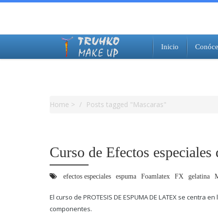
Inicio
Conóce
Equipo de trabajo
Cómo llegar
Enlaces de interés
Tag Archives : Mascaras
Home
>
Posts tagged "Mascaras"
Curso de Efectos especiales
efectos especiales
espuma
Foamlatex
FX
gelatina
M
El curso de PROTESIS DE ESPUMA DE LATEX se centra en l
componentes.