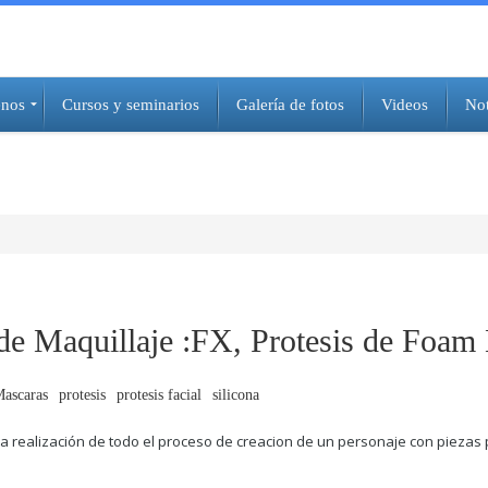
nos
Cursos y seminarios
Galería de fotos
Videos
Not
 de Maquillaje :FX, Protesis de Foam
ascaras
protesis
protesis facial
silicona
a r
ealización de todo el proceso de creacion de un personaje con piezas 